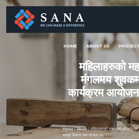
HOME
ABOUT US
PROJEC
महिलाहरुको महा
मंगलमय शुवकम
कार्यक्रम आयोजना
Home
/
News
/
महिलाहरुको महान पर्व हरितालिक
सम्पूर्ण विवरण यस प्रकार छ।