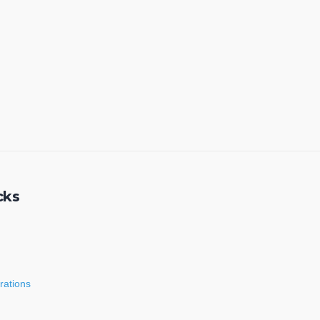
cks
rations