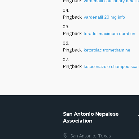
Pingback:
vardenafil cautionary details
Pingback:
vardenafil 20 mg info
Pingback:
toradol maximum duration
Pingback:
ketorolac tromethamine
Pingback:
ketoconazole shampoo scal
San Antonio Nepalese
Association
San Antonio, Texas