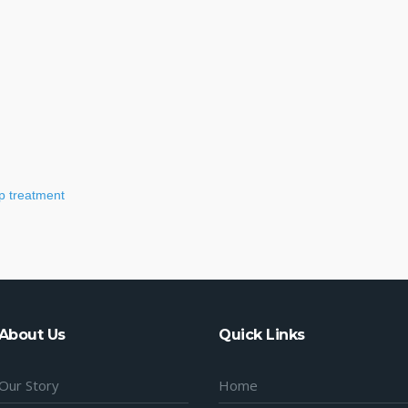
p treatment
About Us
Quick Links
Our Story
Home